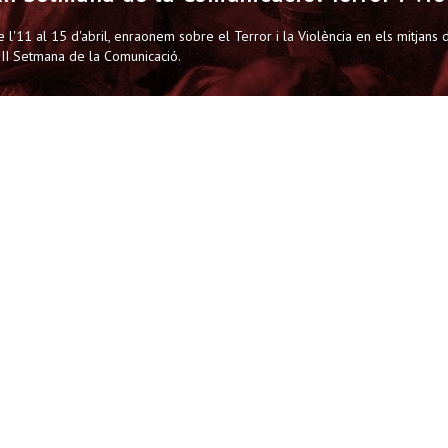
diapositiva
e l'11 al 15 d'abril, enraonem sobre el Terror i la Violència en els mitjans
anterior
III Setmana de la Comunicació.