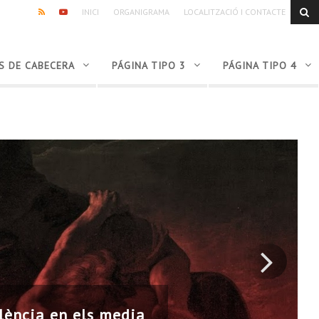
INICI
ORGANIGRAMA
LOCALITZACIÓ I CONTACTE
RSS
YOUTUBE
S DE CABECERA
PÁGINA TIPO 3
PÁGINA TIPO 4
Ir
a
olència en els media