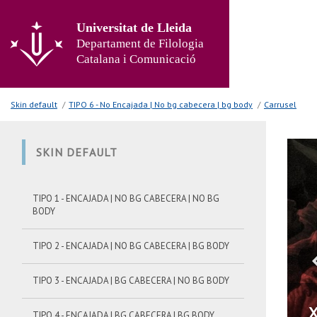
Anar
al
Universitat de Lleida
contingut
Departament de Filologia
principal
Catalana i Comunicació
de
la
pàgina
Skin default
/
TIPO 6 - No Encajada | No bg cabecera | bg body
/
Carrusel
SKIN DEFAULT
TIPO 1 - ENCAJADA | NO BG CABECERA | NO BG
BODY
TIPO 2 - ENCAJADA | NO BG CABECERA | BG BODY
TIPO 3 - ENCAJADA | BG CABECERA | NO BG BODY
X
TIPO 4 - ENCAJADA | BG CABECERA | BG BODY