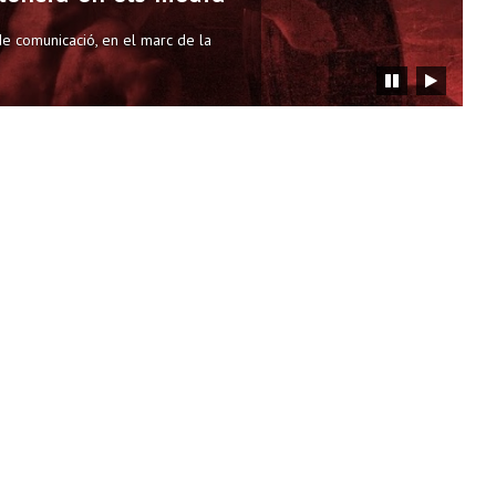
dia
 de comunicació, en el marc de la
si
Detener
Reiniciar
carrusel
carrusel