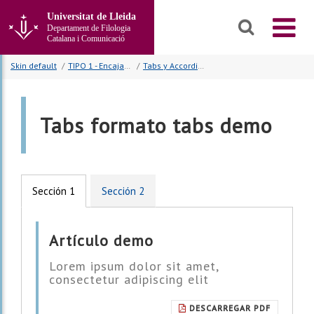
Anar
Universitat de Lleida
al
Departament de Filologia
contingut
Catalana i Comunicació
principal
de
Skin default
/
TIPO 1 - Encajada | No bg cabecera | No bg body
/
Tabs y Accordions
la
pàgina
Tabs formato tabs demo
Sección 1
Sección 2
Artículo demo
Lorem ipsum dolor sit amet,
consectetur adipiscing elit
DESCARREGAR PDF