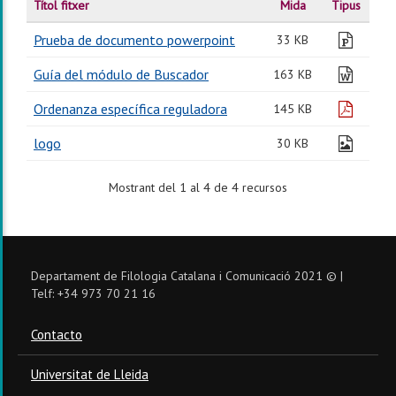
Títol fitxer
Mida
Tipus
Prueba de documento powerpoint
pptx
33 KB
Guía del módulo de Buscador
docx
163 KB
Ordenanza específica reguladora
pdf
145 KB
logo
jpg
30 KB
Mostrant del 1 al 4 de 4 recursos
Departament de Filologia Catalana i Comunicació 2021 © |
Telf: +34 973 70 21 16
Contacto
Universitat de Lleida