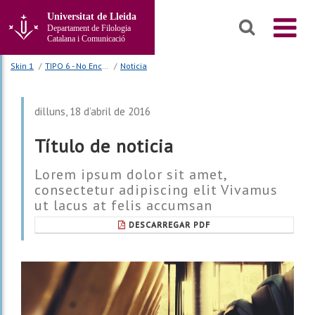
Anar
Universitat de Lleida
al
Departament de Filologia
contingut
Catalana i Comunicació
principal
de
Skin 1
/
TIPO 6 - No Encajada | No bg cabecera | bg body
/
Noticia
la
pàgina
dilluns, 18 d’abril de 2016
Título de noticia
Lorem ipsum dolor sit amet,
consectetur adipiscing elit Vivamus
ut lacus at felis accumsan
DESCARREGAR PDF