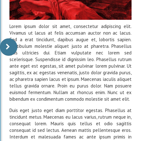
Lorem ipsum dolor sit amet, consectetur adipiscing elit.
Vivamus ut lacus at felis accumsan auctor non ac lacus.
Sed a erat tincidunt, dapibus augue et, lobortis sapien.
Vestibulum molestie aliquet justo at pharetra. Phasellus
quis ultricies dui. Etiam vulputate nec lorem sed
scelerisque. Suspendisse id dignissim leo. Phasellus rutrum
ante eget est egestas, sit amet pulvinar lorem pulvinar. Ut
sagittis, ex ac egestas venenatis, justo dolor gravida purus,
ac pharetra sapien lacus et ipsum. Maecenas iaculis aliquet
tellus gravida ornare. Proin eu purus dolor. Nam posuere
euismod fermentum. Nullam at rhoncus enim. Nunc ut ex
bibendum ex condimentum commodo molestie sit amet elit.
Duis eget justo eget diam porttitor egestas. Phasellus at
tincidunt metus. Maecenas eu lacus varius, rutrum neque in,
consequat lorem. Mauris quis tellus et odio sagittis
consequat id sed lectus. Aenean mattis pellentesque eros.
Interdum et malesuada fames ac ante ipsum primis in