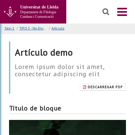
Anar
Universitat de Lleida
al
Departament de Filologia
contingut
Catalana i Comunicació
principal
de
Skin 1
/
TIPO 5 - No Encajada | No bg cabecera | No bg body
/
Artículo
la
pàgina
Artículo demo
Lorem ipsum dolor sit amet,
consectetur adipiscing elit
DESCARREGAR PDF
Título de bloque